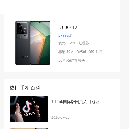
iQOO 12
3799元起
骁龙8 Gen 3 处理器
标配 50Mp OV50H OIS 主摄
50Mp超广角镜头
热门手机百科
TikTok国际版网页入口地址
2026-07-27