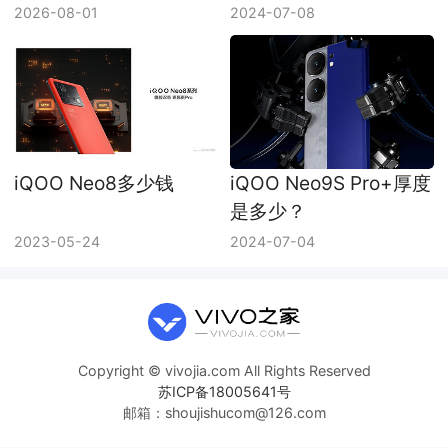
找
2026-08-01
2024-07-08
iQOO Neo8多少钱
iQOO Neo9S Pro+厚度
是多少？
2023-05-24
2024-07-04
Copyright © vivojia.com All Rights Reserved
苏ICP备18005641号
邮箱：shoujishucom@126.com