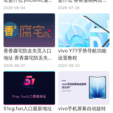
址是什么 jmcomic漫画
是什么 香香漫画网页版
地址入口链接
在线网址分享
2026-08-04
2026-07-28
香香腐宅防走失页入口
vivo Y77手势导航功能
地址 香香腐宅防丢失链
设置教程
接最新地址
2026-08-07
2022-08-22
51cg.fun入口最新地址
vivo手机屏幕自动旋转