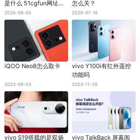
是什么 51cgfun网址最
怎么关？
新链接
2026-08-05
2026-07-16
iQOO Neo8怎么取卡
vivo Y100i有红外遥控
功能吗
2023-08-03
2023-11-29
vivo S19搭载的是双扬
vivo TalkBack 屏幕阅