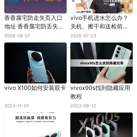
香香腐宅防走失页入口
vivo手机进水怎么办？
地址 香香腐宅防丢失链
关机、擦干和送检前注
接最新地址
意事项
2026-08-07
2026-07-23
vivo X100如何安装双卡
vivox90s找到隐藏应用
教程
2023-11-01
2023-06-12