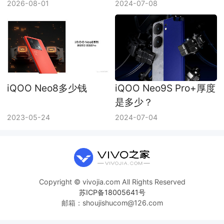
找
2026-08-01
2024-07-08
iQOO Neo8多少钱
iQOO Neo9S Pro+厚度
是多少？
2023-05-24
2024-07-04
Copyright © vivojia.com All Rights Reserved
苏ICP备18005641号
邮箱：shoujishucom@126.com