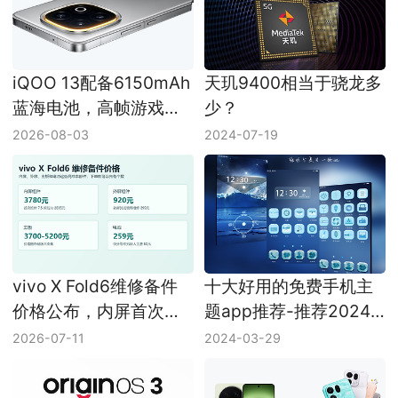
iQOO 13配备6150mAh
天玑9400相当于骁龙多
蓝海电池，高帧游戏耗
少？
电边界说明
2026-08-03
2024-07-19
vivo X Fold6维修备件
十大好用的免费手机主
价格公布，内屏首次维
题app推荐-推荐2024
修2835元起
十款好用的免费手机主
2026-07-11
2024-03-29
题app