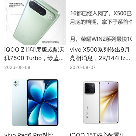
iQOO Z11印度版或配天
vivo X500系列传出9月
玑7500 Turbo，绿蓝配
亮相消息，2K/144Hz直
色亮相
屏与2nm平台仍待确认
2026-08-08
2026-08-07
vivo Pad6 Pro对比
iQOO 15T核心配置汇