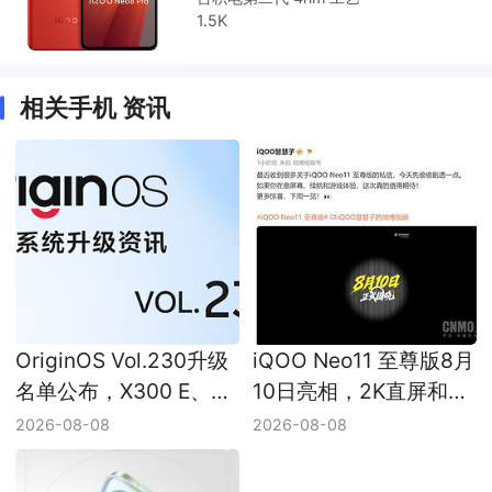
1.5K
相关手机 资讯
OriginOS Vol.230升级
iQOO Neo11 至尊版8月
名单公布，X300 E、
10日亮相，2K直屏和
iQOO 12和Z11等机型迎
9000mAh以上电池被提
2026-08-08
2026-08-08
来新版本
及