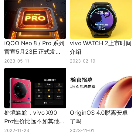
iQOO Neo 8 / Pro 系列
vivo WATCH 2上市时间
官宣5月23日正式发
介绍
布，首发天玑 9200+
2023-05-11
2023-02-19
处境尴尬，vivo X90
OriginOS 4.0脱离安卓
Pro性价比远不如其他两
了吗
款，会成为vivo版
2022-11-23
2023-11-01