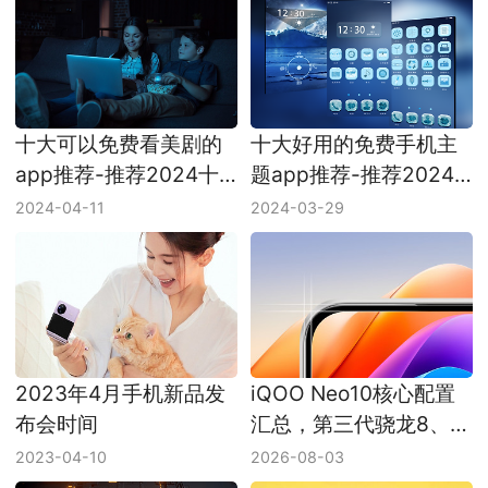
十大可以免费看美剧的
十大好用的免费手机主
app推荐-推荐2024十
题app推荐-推荐2024
款可以免费看美剧的
十款好用的免费手机主
2024-04-11
2024-03-29
app
题app
2023年4月手机新品发
iQOO Neo10核心配置
布会时间
汇总，第三代骁龙8、
Q2芯片、6100mAh和
2023-04-10
2026-08-03
120W