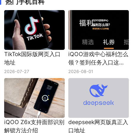
热门手机百科
TikTok国际版网页入口
iQOO游戏中心福利怎么
地址
领？签到任务入口这样
找
2026-07-27
2026-08-01
iQOO Z6x支持面部识别
deepseek网页版真正入
解锁方法介绍
口地址