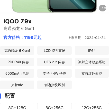
1
/
8
iQOO Z9x
高通骁龙 6 Gen1
官方价格：
1199元起
上市日期：2024-04-24
高通骁龙 6 Gen1
LCD 挖孔直屏
IP64
LPDDR4X 内存
UFS 2.2 闪存
冰封立体散热系统
6000mAh 电池
支持 44W 快充
支持红外遥控
支持nfc
侧边指纹识别
配置
8G+128G
8G+256G
12G+256G