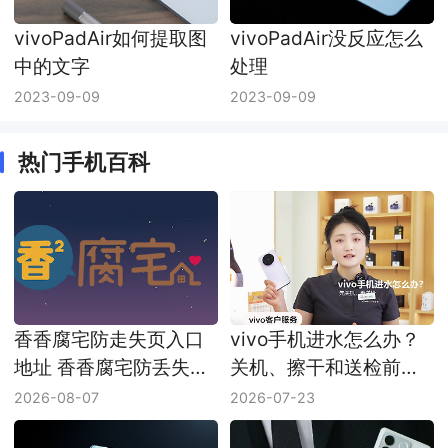
vivoPadAir如何提取图
vivoPadAir没反应怎么
中的文字
处理
2023-09-09
2023-09-09
热门手机百科
香香腐宅防走失页入口
vivo手机进水怎么办？
地址 香香腐宅防丢失链
关机、擦干和送检前注
接最新地址
意事项
2026-08-07
2026-07-23