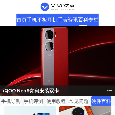
首页
手机
平板
耳机
手表
资讯
百科
专栏
vivo S18 Pro配置参数
iQOO Neo9如何安装双卡
vivo Y100i值得购买吗
手机导购
手机评测
使用教程
常见问题
硬件百科