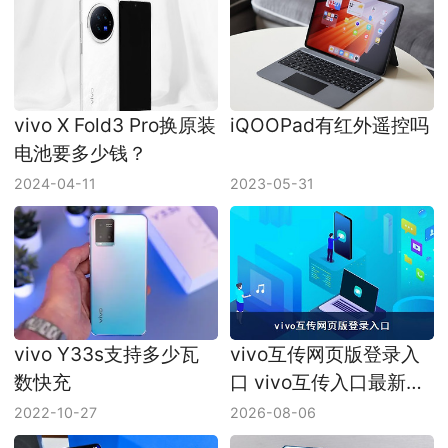
vivo X Fold3 Pro换原装
iQOOPad有红外遥控吗
电池要多少钱？
2024-04-11
2023-05-31
vivo Y33s支持多少瓦
vivo互传网页版登录入
数快充
口 vivo互传入口最新地
址
2022-10-27
2026-08-06