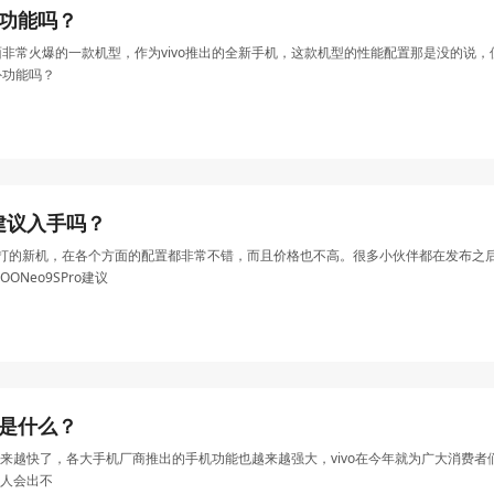
红外功能吗？
场上面非常火爆的一款机型，作为vivo推出的全新手机，这款机型的性能配置那是没的说，
红外功能吗？
ro建议入手吗？
iQOO主打的新机，在各个方面的配置都非常不错，而且价格也不高。很多小伙伴都在发布之后
ONeo9SPro建议
理器是什么？
来越快了，各大手机厂商推出的手机功能也越来越强大，vivo在今年就为广大消费者们
人会出不