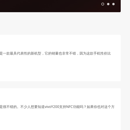
00是一款最具代表性的新机型，它的销量也非常不错，因为这款手机性价比
很不错的。不少人想要知道vivoY200支持NFC功能吗？如果你也对这个方