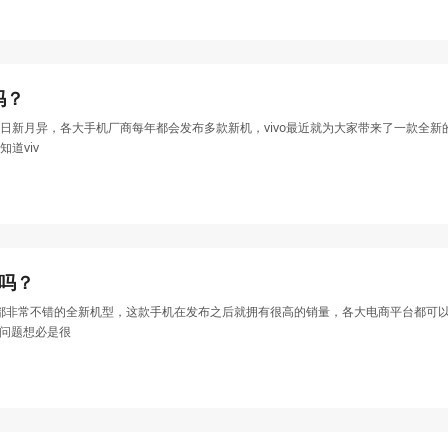
吗？
新月异，各大手机厂商每年都会发布多款新机，vivo最近就为大家带来了一款全新的机
道viv
fc吗？
方面表现都非常不错的全新机型，这款手机在发布之后就拥有很高的销量，各大电商平台都
这个问题想必是很