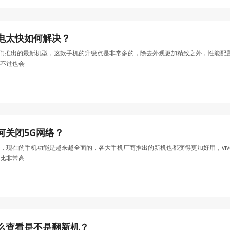
）耗电太快如何解决？
ivo向粉丝们推出的最新机型，这款手机的升级点是非常多的，除去外观更加精致之外，性
不过也会
）如何关闭5G网络？
，现在的手机功能是越来越全面的，各大手机厂商推出的新机也都变得更加好用，viv
比非常高
G）怎么查看是不是翻新机？