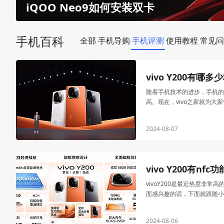
vivo S18 Pro配置参数
iQOO Neo9如何安装双卡
手机百科
全部
手机导购
手机评测
使用教程
常见问
vivo Y200有
随着手机技术的进步，手机的
高。现在，vivo之家就为大家带
2024-08-07
vivo Y200有nfc
vivoY200是最近热度非
面感兴趣的话，下面就跟随小
2024-08-06